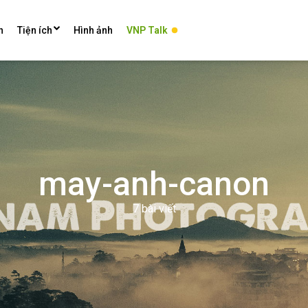
n
Tiện ích
Hình ảnh
VNP Talk
may-anh-canon
7 bài viết