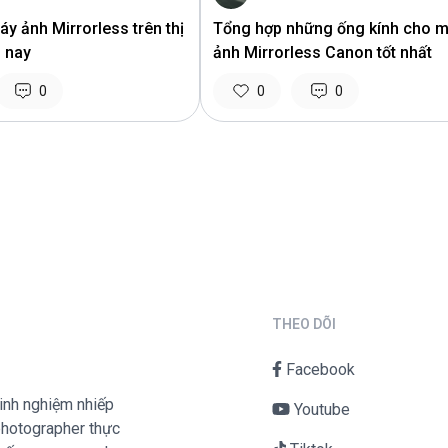
y ảnh Mirrorless trên thị
Tổng hợp những ống kính cho 
n nay
ảnh Mirrorless Canon tốt nhất
0
0
0
THEO DÕI
Facebook
inh nghiệm nhiếp
Youtube
mphotographer thực