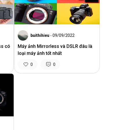
buithihieu
- 09/09/2022
ss có
Máy ảnh Mirrorless và DSLR đâu là
loại máy ảnh tốt nhất
0
0