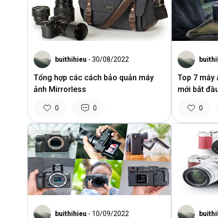
buithihieu
- 30/08/2022
buithi
Tổng hợp các cách bảo quản máy
Top 7 máy 
ảnh Mirrorless
mới bắt đầ
0
0
0
buithihieu
- 10/09/2022
buithi