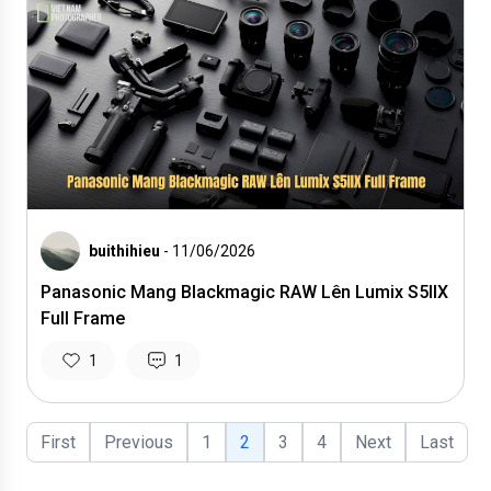
buithihieu
- 11/06/2026
Panasonic Mang Blackmagic RAW Lên Lumix S5IIX
Full Frame
1
1
First
Previous
1
2
3
4
Next
Last