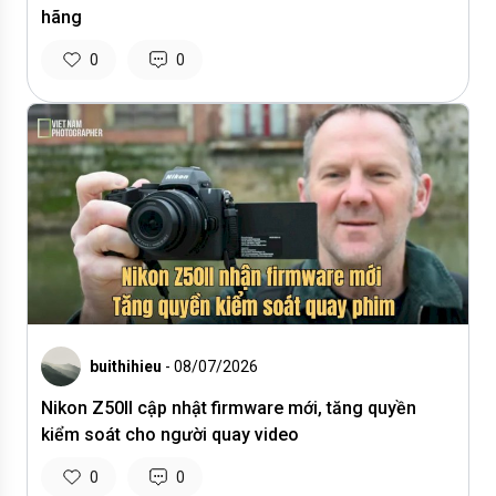
hãng
0
0
buithihieu
- 08/07/2026
Nikon Z50II cập nhật firmware mới, tăng quyền
kiểm soát cho người quay video
0
0