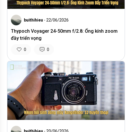
buithihieu
- 22/06/2026
Thypoch Voyager 24-50mm f/2.8: Ống kính zoom
đầy triển vọng
0
0
buithihieu
- 20/06/2026