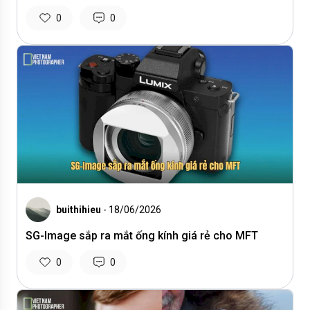
0
0
buithihieu
- 18/06/2026
SG-Image sắp ra mắt ống kính giá rẻ cho MFT
0
0